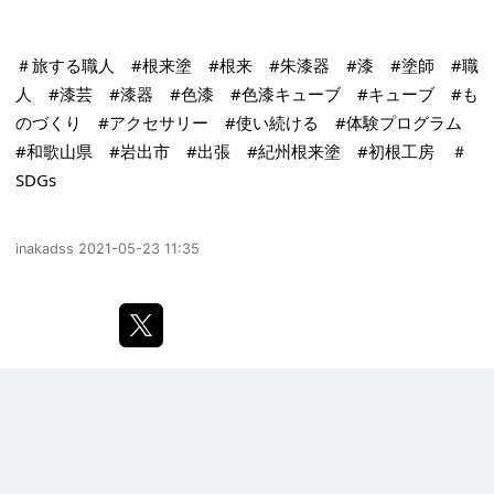
＃旅する職人
#根来塗
#根来
#朱漆器
#漆
#塗師
#職
人
#漆芸
#漆器
#色漆
#色漆キューブ
#キューブ
#も
のづくり
#アクセサリー
#使い続ける
#体験プログラム
#和歌山県
#岩出市
#出張
#紀州根来塗
#初根工房
＃
SDGs
inakadss
2021-05-23 11:35