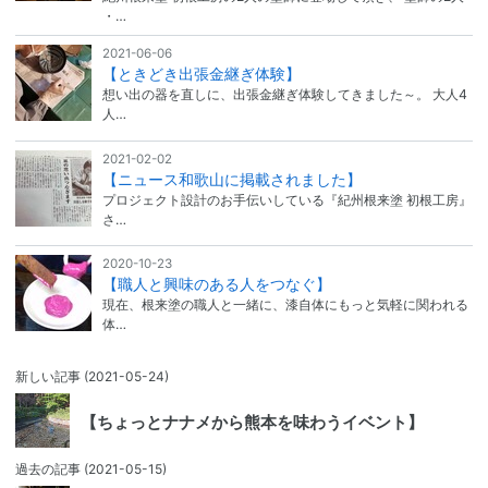
・…
2021-06-06
【ときどき出張金継ぎ体験】
想い出の器を直しに、出張金継ぎ体験してきました～。 大人4
人…
2021-02-02
【ニュース和歌山に掲載されました】
プロジェクト設計のお手伝いしている『紀州根来塗 初根工房』
さ…
2020-10-23
【職人と興味のある人をつなぐ】
現在、根来塗の職人と一緒に、漆自体にもっと気軽に関われる
体…
新しい記事
(2021-05-24)
【ちょっとナナメから熊本を味わうイベント】
過去の記事
(2021-05-15)