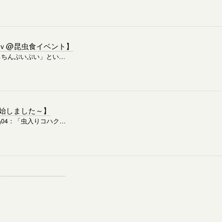
～ｖ@昆虫食イベント】
ちちんぷいぷい」とい…
始しました～】
04：「虫入りコハク…