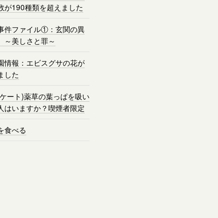
数が190種類を超えました
事件ファイル①：玄関の異
 ～美しさと罪～
園情報：エビスグサの花が
ました
ンケート)薬草の葉っぱを吸い
人はいますか？喫煙者限定
を食べる