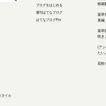
植栽
ブログをはじめる
週刊はてなブログ
薬草
はてなブログPro
臭編
薬草
咲き
(ア
たい
花粉
スタイル