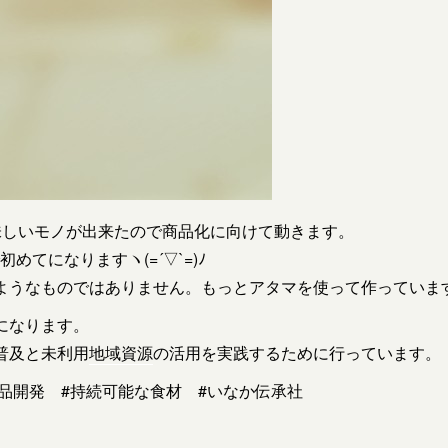
味しいモノが出来たので商品化に向けて動きます。
てになりますヽ(=´▽`=)ﾉ
ようなものではありません。もっとアタマを使って作っていま
になります。
普及と未利用
地域資源
の活用を実践するために行っています。
食品開発 #持続可能な食材 #いなか伝承社