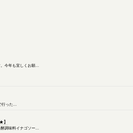
す。今年も宜しくお願…
県で行った…
★】
発酵調味料イナゴソー…